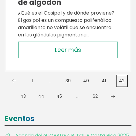
de algodón
¿Qué es el Gosipol y de dónde proviene?
El gosipol es un compuesto polifenólico
amarillento no volátil que se encuentra
en las glándulas pigmentaria…
Leer más
1
…
39
40
41
42
43
44
45
…
62
Eventos
Agenda del GLOBALG.A.P. TOUR Costa Rica 2025