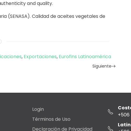
uthenticity and quality.
ria (SENASA). Calidad de aceites vegetales de
ficaciones
,
Exportaciones
,
Eurofins Latinoamérica
Siguiente
Costa
Login
+506
Términos de Uso
Lati
Declaración de Privacidad