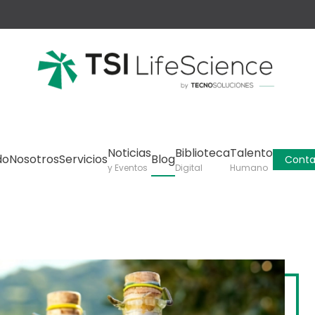
Noticias
Biblioteca
Talento
do
Nosotros
Servicios
Blog
Conta
y Eventos
Digital
Humano