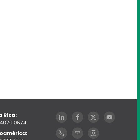
 Rica:
 4070 0874
noamérica: