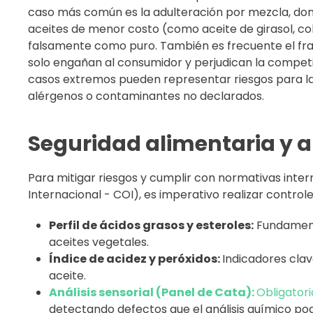
caso más común es la adulteración por mezcla, dond
aceites de menor costo (como aceite de girasol, col
falsamente como puro. También es frecuente el frau
solo engañan al consumidor y perjudican la competi
casos extremos pueden representar riesgos para la s
alérgenos o contaminantes no declarados.
Seguridad alimentaria y a
Para mitigar riesgos y cumplir con normativas inter
Internacional - COI), es imperativo realizar controle
Perfil de ácidos grasos y esteroles:
Fundament
aceites vegetales.
Índice de acidez y peróxidos:
Indicadores clav
aceite.
Análisis sensorial (Panel de Cata):
Obligatori
detectando defectos que el análisis químico pod