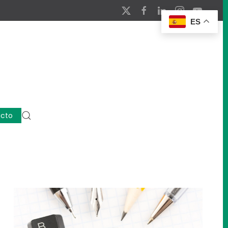
ES
cto