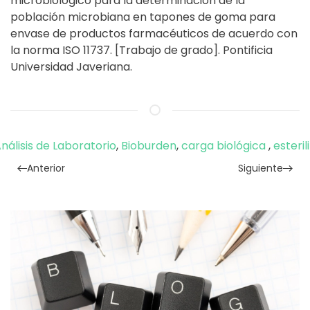
microbiológico para la determinación de la
población microbiana en tapones de goma para
envase de productos farmacéuticos de acuerdo con
la norma ISO 11737. [Trabajo de grado]. Pontificia
Universidad Javeriana.
nálisis de Laboratorio
,
Bioburden
,
carga biológica
,
esteril
Anterior
Siguiente