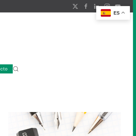
ES
cto