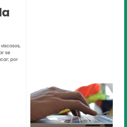
la
 viscosos,
ar se
car; por