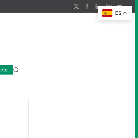
ES
cto