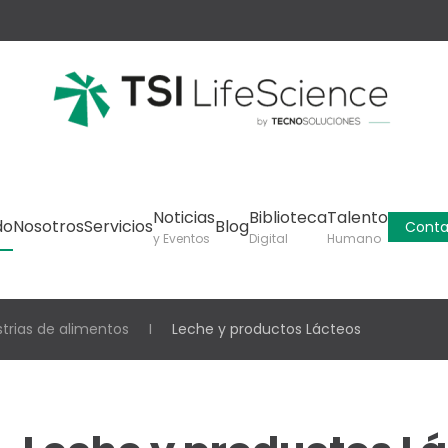
Noticias
Biblioteca
Talento
do
Nosotros
Servicios
Blog
Conta
y Eventos
Digital
Humano
strias de alimentos
Leche y productos Lácteos