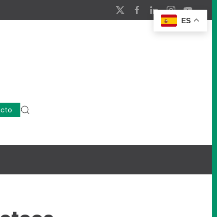
ES
cto