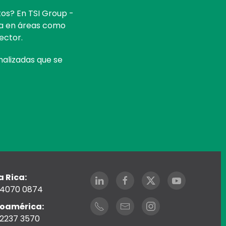
tos? En TSI Group -
ea en áreas como
ector.
nalizadas que se
 Rica:
 4070 0874
noamérica:
2237 3570