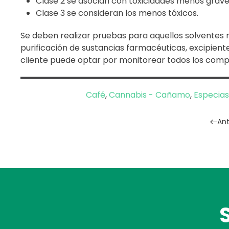
Clase 2 se asocian con toxicidades menos graves
Clase 3 se consideran los menos tóxicos.
Se deben realizar pruebas para aquellos solventes re
purificación de sustancias farmacéuticas, excipient
cliente puede optar por monitorear todos los compo
Café
,
Cannabis - Cañamo
,
Especia
Ant