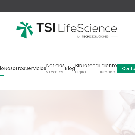
Noticias
Biblioteca
Talento
do
Nosotros
Servicios
Blog
Conta
y Eventos
Digital
Humano