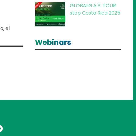
GLOBALG.A.P. TOUR
stop Costa Rica 2025
, el
Webinars
o