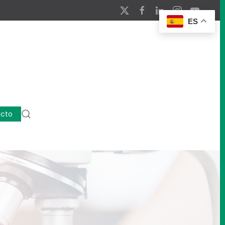
ES
cto