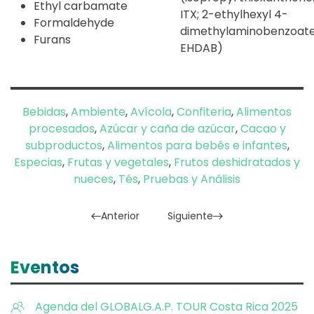
Ethyl carbamate
ITX; 2-ethylhexyl 4-
Formaldehyde
dimethylaminobenzoate
Furans
EHDAB)
Bebidas
,
Ambiente
,
Avícola
,
Confiteria
,
Alimentos
procesados
,
Azúcar y caña de azúcar
,
Cacao y
subproductos
,
Alimentos para bebés e infantes
,
Especias
,
Frutas y vegetales
,
Frutos deshidratados y
nueces
,
Tés
,
Pruebas y Análisis
Anterior
Siguiente
Eventos
Agenda del GLOBALG.A.P. TOUR Costa Rica 2025