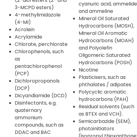
1,2-diol esters (2- and
cyanuric acid, ammelide
3-MCPD esters)
and ammeline
4-methylimidazole
Mineral Oil Saturated
(4-MI)
Hydrocarbons (MOSH),
Acrolein
Mineral Oil Aromatic
Acrylamide
Hydrocarbons (MOAH)
Chlorate, perchlorate
and Polyolefin
Chlorophenols, such
Oligomeric Saturated
as
Hydrocarbons (POSH)
pentachlorophenol
Nicotine
(PCP)
Plasticisers, such as
Dichloropropanols
phthalates / adipates
(DCP)
Polycyclic aromatic
Dicyandiamide (DCD)
hydrocarbons (PAH)
Disinfectants, e.g.
Residual solvents (such
quaternary
as BTEX and VCH).
ammonium
Semicarbazide (SEM),
compounds, such as
photoinitiators
DDAC and BAC
(isopropyl thioxanthone