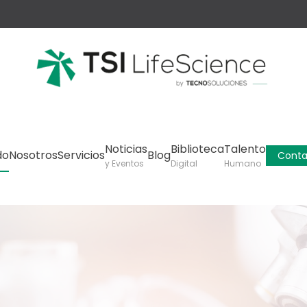
Noticias
Biblioteca
Talento
do
Nosotros
Servicios
Blog
Conta
y Eventos
Digital
Humano