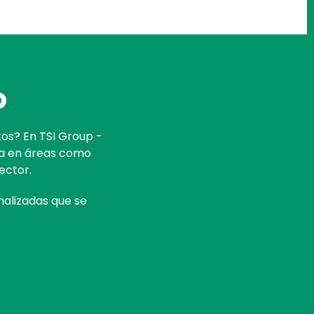
o
tos? En TSI Group -
ea en áreas como
ector.
nalizadas que se