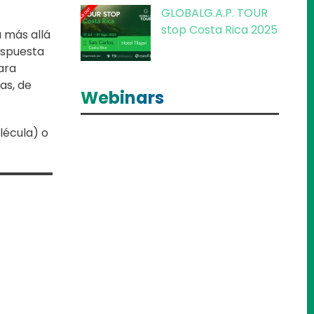
GLOBALG.A.P. TOUR
stop Costa Rica 2025
a más allá
espuesta
ara
as, de
Webinars
lécula) o